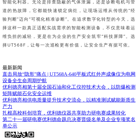
智能化利器。无论是排查隐蔽的气体泄漏，还是诊断电机与管
道的热故障，它都能快速锁定病灶，让现场运维从传统的“经
验判断”迈向“可视化精准诊断”。在追求数字化转型的今天，选
择这样一款真正适配实战需求的智能检测设备，不仅意味着运
维负担的减轻，更是在为企业的生产安全筑牢“科技屏障”。选
择UT568F，让每一次巡检更有价值，让安全生产有据可依。
最新新闻
直击局放“隐形”痛点 | UT568A-640平板式红外声成像仪为电网
设备全生命周期护航
优利德亮相第十届全国石油和化工仪控技术大会，以防爆检测
矩阵赋能石化安全运维
优利德亮相供电质量提升技术交流会，以精准测试赋能新质生
产力
扎根高校科创培育，优利德仪器共享助力研电赛成果转化
第二十一届研电赛优利德命题总决赛晋级名单及企业专项奖名
单公示