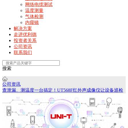
网络电缆测试
温度测量
气体检测
内窥镜
解决方案
走进优利德
投资者关系
公司资讯
联系我们
搜索
公司资讯
查泄漏、测温度一台搞定！UT568F红外声成像仪让设备巡检
更高效