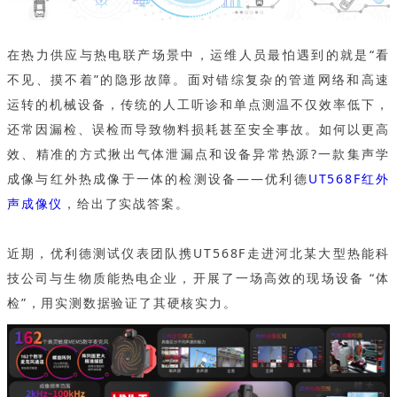
在热力供应与热电联产场景中，运维人员最怕遇到的就是“看
不见、摸不着”的隐形故障。面对错综复杂的管道网络和高速
运转的机械设备，传统的人工听诊和单点测温不仅效率低下，
还常因漏检、误检而导致物料损耗甚至安全事故。如何以更高
效、精准的方式揪出气体泄漏点和设备异常热源?一款集声学
成像与红外热成像于一体的检测设备——优利德
UT568F红外
声成像仪
，给出了实战答案。
近期，优利德测试仪表团队携UT568F走进河北某大型热能科
技公司与生物质能热电企业，开展了一场高效的现场设备 “体
检”，用实测数据验证了其硬核实力。